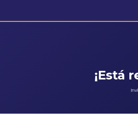
¡Está 
Inv