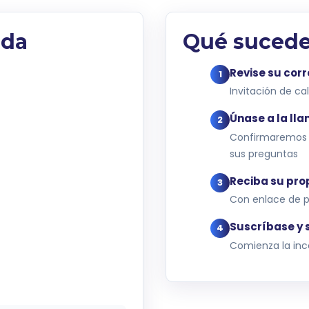
ada
Qué sucede
Revise su cor
1
Invitación de c
Únase a la ll
2
Confirmaremos s
sus preguntas
Reciba su pro
3
Con enlace de p
Suscríbase y 
4
Comienza la inc