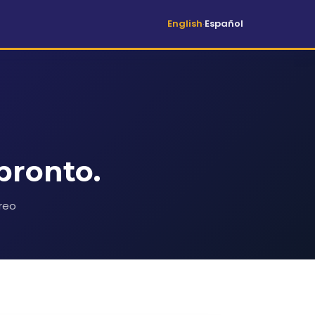
English
Español
·
pronto.
rreo