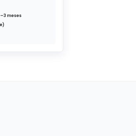
 2–3 meses
e)